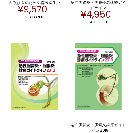
急性胆管炎・胆嚢炎の診療ガイ
内視鏡医のための臨床寄生虫
¥9,570
ドライン
¥4,950
SOLD OUT
SOLD OUT
急性胆管炎・胆嚢炎診療ガイド
ライン2018