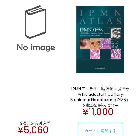
IPMNアトラス ─粘液産生膵癌か
らIntraductal Papillary
Mucinous Neoplasm（IPMN）
の概念の確立まで─
¥11,000
3次元超音波入門
¥5,060