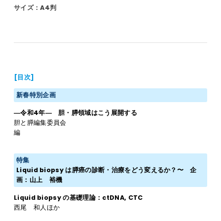
サイズ：A4判
[目次]
新春特別企画
―令和4年― 胆・膵領域はこう展開する
胆と膵編集委員会
編
特集
Liquid biopsy は膵癌の診断・治療をどう変えるか？〜 企
画：山上 裕機
Liquid biopsy の基礎理論：ctDNA, CTC
西尾 和人ほか