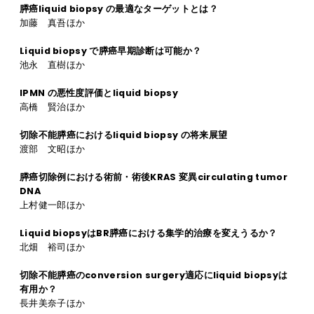
膵癌liquid biopsy の最適なターゲットとは？
加藤 真吾ほか
Liquid biopsy で膵癌早期診断は可能か？
池永 直樹ほか
IPMN の悪性度評価とliquid biopsy
高橋 賢治ほか
切除不能膵癌におけるliquid biopsy の将来展望
渡部 文昭ほか
膵癌切除例における術前・術後KRAS 変異circulating tumor
DNA
上村健一郎ほか
Liquid biopsyはBR膵癌における集学的治療を変えうるか？
北畑 裕司ほか
切除不能膵癌のconversion surgery適応にliquid biopsyは
有用か？
長井美奈子ほか