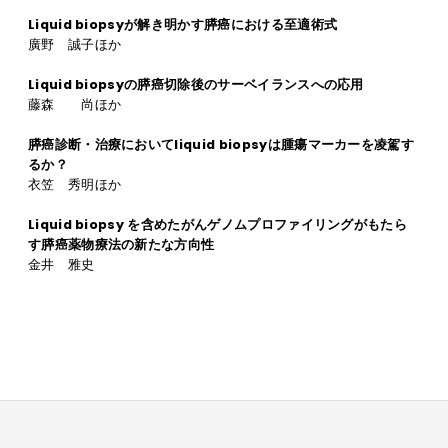
Liquid biopsyが解き明かす膵癌における至適術式
廣野 誠子ほか
Liquid biopsyの膵癌切除後のサーベイランスへの応用
藤森 尚ほか
膵癌診断・治療においてliquid biopsyは腫瘍マーカーを凌駕す
るか？
衣笠 秀明ほか
Liquid biopsy を含めたがんゲノムプロファイリングがもたら
す膵癌薬物療法の新たな方向性
金井 雅史