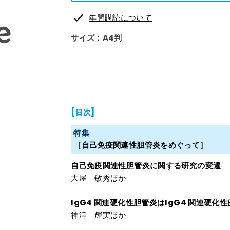
年間購読について
サイズ：A4判
[目次]
特集
［自己免疫関連性胆管炎をめぐって］
自己免疫関連性胆管炎に関する研究の変遷
大屋 敏秀ほか
IgG4 関連硬化性胆管炎はIgG4 関連硬
神澤 輝実ほか