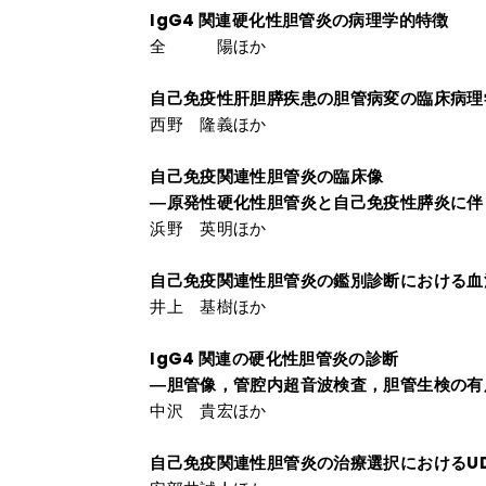
IgG4 関連硬化性胆管炎の病理学的特徴
全 陽ほか
自己免疫性肝胆膵疾患の胆管病変の臨床病理
西野 隆義ほか
自己免疫関連性胆管炎の臨床像
―原発性硬化性胆管炎と自己免疫性膵炎に伴
浜野 英明ほか
自己免疫関連性胆管炎の鑑別診断における血清I
井上 基樹ほか
IgG4 関連の硬化性胆管炎の診断
―胆管像，管腔内超音波検査，胆管生検の有
中沢 貴宏ほか
自己免疫関連性胆管炎の治療選択におけるUD