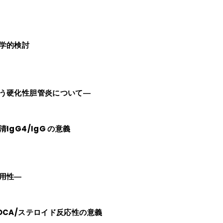
学的検討
う硬化性胆管炎について―
gG4/IgG の意義
用性―
CA/ステロイド反応性の意義