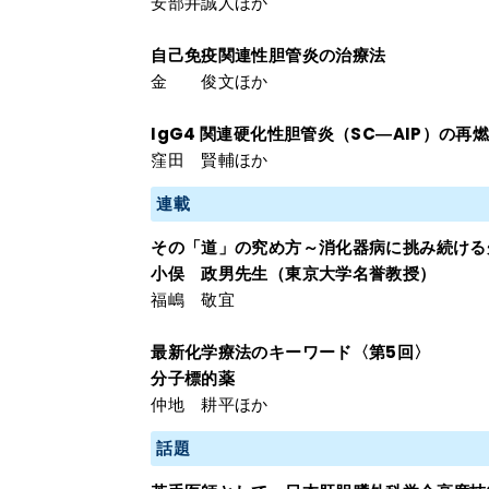
安部井誠人ほか
自己免疫関連性胆管炎の治療法
金 俊文ほか
IgG4 関連硬化性胆管炎（SC―AIP）の
窪田 賢輔ほか
連載
その「道」の究め方～消化器病に挑み続ける
小俣 政男先生（東京大学名誉教授）
福嶋 敬宜
最新化学療法のキーワード〈第5回〉
分子標的薬
仲地 耕平ほか
話題