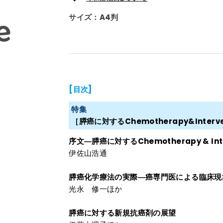
サイズ：A4判
[目次]
特集
［膵癌に対するChemotherapy&Inte
序文―膵癌に対するChemotherapy & Int
伊佐山浩通
膵癌化学療法の実際―癌専門医による臨床現
光永 修一ほか
膵癌に対する新規抗癌剤の展望