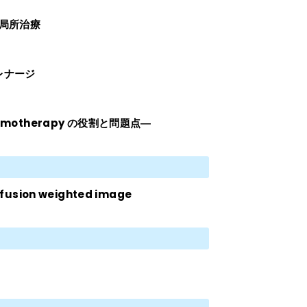
いた局所治療
レナージ
otherapy の役割と問題点―
on weighted image