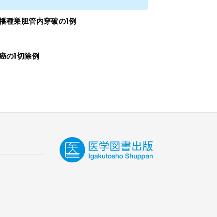
播種巣胆管内穿破の1例
癌の1切除例