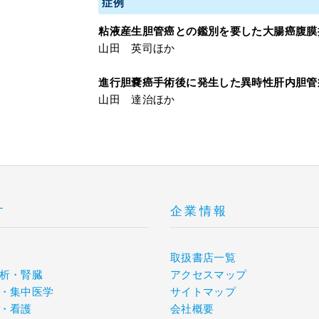
症例
粘液産生胆管癌との鑑別を要した大腸癌腹膜
山田 英司ほか
進行胆嚢癌手術後に発生した異時性肝内胆管
山田 達治ほか
す
企業情報
取扱書店一覧
析・腎臓
アクセスマップ
・集中医学
サイトマップ
・看護
会社概要