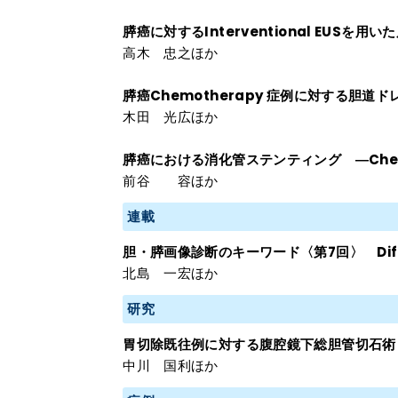
膵癌に対するInterventional EUSを用
高木 忠之ほか
膵癌Chemotherapy 症例に対する胆道ド
木田 光広ほか
膵癌における消化管ステンティング ―Chem
前谷 容ほか
連載
胆・膵画像診断のキーワード〈第7回〉 Diffusi
北島 一宏ほか
研究
胃切除既往例に対する腹腔鏡下総胆管切石術
中川 国利ほか