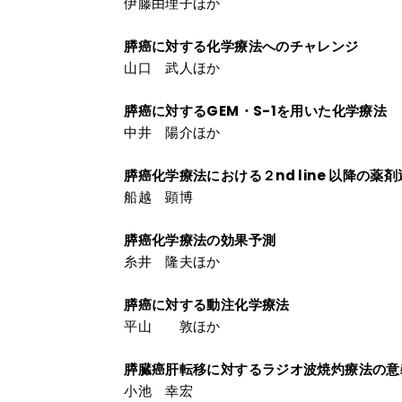
伊藤由理子ほか
膵癌に対する化学療法へのチャレンジ
山口 武人ほか
膵癌に対するGEM・S-1を用いた化学療法
中井 陽介ほか
膵癌化学療法における２nd line 以降の薬
船越 顕博
膵癌化学療法の効果予測
糸井 隆夫ほか
膵癌に対する動注化学療法
平山 敦ほか
膵臓癌肝転移に対するラジオ波焼灼療法の意
小池 幸宏