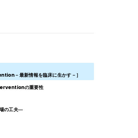
rvention－最新情報を臨床に生かす－］
erventionの重要性
場の工夫―