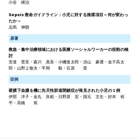
小谷 穣治
Sepsis 救命ガイドライン：小児に対する推奨項目～何が変わっ
たか～
志馬 伸朗
原著
救急・集中治療領域における医療ソーシャルワーカーの役割の検
討
安達 普至・森川 真吾・小磯進太郎・須山 豪通・金子高太
郎・山野上敬夫・平岡 毅・石原 晋
症例
硬膜下血腫を機に先天性胆道閉鎖症が発見された小児の１例
伊部 洋子・金丸 良範・日野原 宏・国元 文生・好本 裕
平・高橋 篤