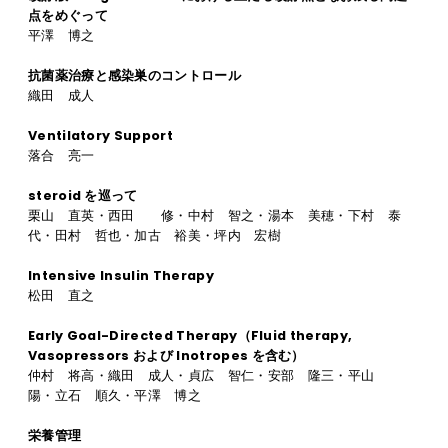
点をめぐって
平澤 博之
抗菌薬治療と感染巣のコントロール
織田 成人
Ventilatory Support
落合 亮一
steroid を巡って
栗山 直英・西田 修・中村 智之・湯本 美穂・下村 泰
代・田村 哲也・加古 裕美・坪内 宏樹
Intensive Insulin Therapy
松田 直之
Early Goal-Directed Therapy（Fluid therapy,
Vasopressors および Inotropes を含む）
仲村 将高・織田 成人・貞広 智仁・安部 隆三・平山
陽・立石 順久・平澤 博之
栄養管理