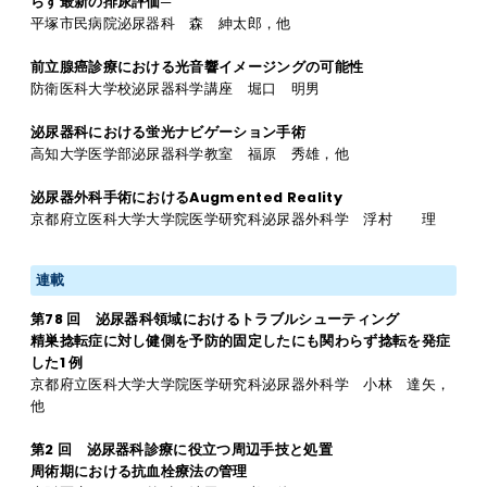
らす最新の排尿評価─
平塚市民病院泌尿器科 森 紳太郎，他
前立腺癌診療における光音響イメージングの可能性
防衛医科大学校泌尿器科学講座 堀口 明男
泌尿器科における蛍光ナビゲーション手術
高知大学医学部泌尿器科学教室 福原 秀雄，他
泌尿器外科手術におけるAugmented Reality
京都府立医科大学大学院医学研究科泌尿器外科学 浮村 理
連載
第78 回 泌尿器科領域におけるトラブルシューティング
精巣捻転症に対し健側を予防的固定したにも関わらず捻転を発症
した1 例
京都府立医科大学大学院医学研究科泌尿器外科学 小林 達矢，
他
第2 回 泌尿器科診療に役立つ周辺手技と処置
周術期における抗血栓療法の管理