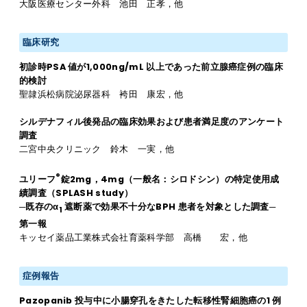
大阪医療センター外科 池田 正孝，他
臨床研究
初診時PSA 値が1,000ng/mL 以上であった前立腺癌症例の臨床
的検討
聖隷浜松病院泌尿器科 袴田 康宏，他
シルデナフィル後発品の臨床効果および患者満足度のアンケート
調査
二宮中央クリニック 鈴木 一実，他
®
ユリーフ
錠2mg，4mg（一般名：シロドシン）の特定使用成
績調査（SPLASH study）
─既存のα
遮断薬で効果不十分なBPH 患者を対象とした調査─
1
第一報
キッセイ薬品工業株式会社育薬科学部 高橋 宏，他
症例報告
Pazopanib 投与中に小腸穿孔をきたした転移性腎細胞癌の1 例