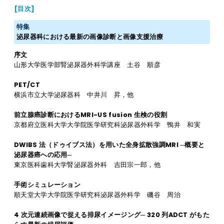
[目次]
特集
泌尿器科における最新の画像診断と画像支援治療
序文
山形大学医学部腎泌尿器外科学講座 土谷 順彦
PET/CT
横浜市立大学泌尿器科 中井川 昇，他
前立腺癌診断におけるMRI-US fusion 生検の役割
京都府立医科大学大学院医学研究科泌尿器外科学 鴨井 和実
DWIBS 法（ドゥイブス法）を用いた全身拡散強調MRI ─概要と
泌尿器癌への応用─
東京医科歯科大学腎泌尿器外科 吉田宗一郎，他
手術シミュレーション
順天堂大学大学院医学研究科泌尿器外科学 磯谷 周治
4 次元連続画像で捉える排尿イメージング─ 320 列ADCT がもた