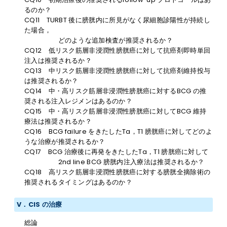
るのか？
CQ11 TURBT 後に膀胱内に所見がなく尿細胞診陽性が持続し
た場合，
どのような追加検査が推奨されるか？
CQ12 低リスク筋層非浸潤性膀胱癌に対して抗癌剤即時単回
注入は推奨されるか？
CQ13 中リスク筋層非浸潤性膀胱癌に対して抗癌剤維持投与
は推奨されるか？
CQ14 中・高リスク筋層非浸潤性膀胱癌に対するBCG の推
奨される注入レジメンはあるのか？
CQ15 中・高リスク筋層非浸潤性膀胱癌に対してBCG 維持
療法は推奨されるか？
CQ16 BCG failure をきたしたTa，T1 膀胱癌に対してどのよ
うな治療が推奨されるか？
CQ17 BCG 治療後に再発をきたしたTa，T1 膀胱癌に対して
2nd line BCG 膀胱内注入療法は推奨されるか？
CQ18 高リスク筋層非浸潤性膀胱癌に対する膀胱全摘除術の
推奨されるタイミングはあるのか？
V．CIS の治療
総論