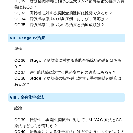
CQ32 膀胱全摘除術における拡大リンパ節郭清術の臨床的意
義はあるか？
CQ33 高齢者に対する膀胱全摘除術は推奨できるか？
CQ34 膀胱温存療法の対象症例，および，適応は？
CQ35 膀胱温存に用いられる治療と治療成績は？
VII．Stage IV治療
総論
CQ36 Stage Ⅳ膀胱癌に対する膀胱全摘除術の適応はある
か？
CQ37 進行膀胱癌に対する尿路変向術の適応はあるか？
CQ38 Stage Ⅳ膀胱癌の転移巣に対する手術療法の適応は
あるか？
VIII．全身化学療法
総論
CQ39 転移性，再発性膀胱癌に対して，M-VAC 療法とGC
療法はどちらが有用か？
CQ40 新規薬剤による化学療法にはどのようなものがあるの