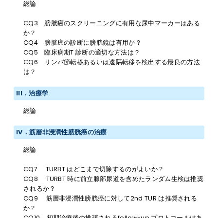
総論
CQ3 膀胱癌のスクリーニングに有用な尿中マーカーはある
か？
CQ4 膀胱癌の診断に膀胱鏡は有用か？
CQ5 臨床病期T 診断の適切な方法は？
CQ6 リンパ節転移あるいは遠隔転移を検出する最良の方法
は？
III．治療学
総論
IV．筋層非浸潤性膀胱癌の治療
総論
CQ7 TURBT はどこまで切除するのがよいか？
CQ8 TURBT 時に前立腺部尿道を含めたランダム生検は推奨
されるか？
CQ9 筋層非浸潤性膀胱癌に対して2nd TUR は推奨される
か？
CQ10 初期治療後の推奨されるfollow-up プロトコールはあ