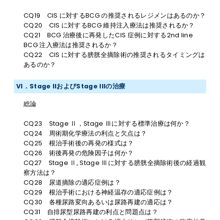
CQ19 CIS に対するBCG の推奨されるレジメンはあるのか？
CQ20 CIS に対するBCG 維持注入療法は推奨されるか？
CQ21 BCG 治療後に再発したCIS 症例に対する2nd line
BCG 注入療法は推奨されるか？
CQ22 CIS に対する膀胱全摘除術の推奨されるタイミングは
あるのか？
VI．Stage IIおよびStage IIIの治療
総論
CQ23 Stage Ⅱ，Stage Ⅲに対する標準治療は何か？
CQ24 周術期化学療法の利点と欠点は？
CQ25 根治手術後の再発の様式は？
CQ26 術後再発の危険因子は何か？
CQ27 Stage Ⅱ, Stage Ⅲに対する膀胱全摘除術後の経過観
察方法は？
CQ28 尿道摘除の適応症例は？
CQ29 根治手術における神経温存の適応症例は？
CQ30 各種尿路変向あるいは尿路再建の適応は？
CQ31 自排尿型尿路再建の利点と問題点は？