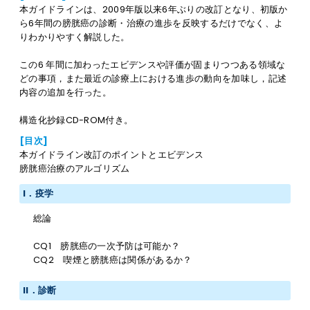
本ガイドラインは、2009年版以来6年ぶりの改訂となり、初版か
ら6年間の膀胱癌の診断・治療の進歩を反映するだけでなく、よ
りわかりやすく解説した。
この6 年間に加わったエビデンスや評価が固まりつつある領域な
どの事項，また最近の診療上における進歩の動向を加味し，記述
内容の追加を行った。
構造化抄録CD-ROM付き。
[目次]
本ガイドライン改訂のポイントとエビデンス
膀胱癌治療のアルゴリズム
I．疫学
総論
CQ1 膀胱癌の一次予防は可能か？
CQ2 喫煙と膀胱癌は関係があるか？
II．診断