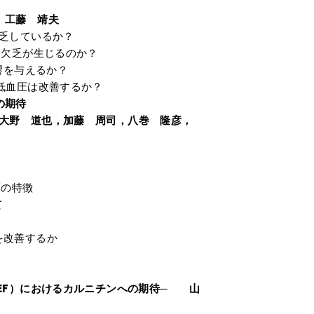
 工藤 靖夫
乏しているか？
ン欠乏が生じるのか？
響を与えるか？
低血圧は改善するか？
の期待
野 道也，加藤 周司，八巻 隆彦，
変の特徴
て
を改善するか
EF）におけるカルニチンへの期待─ 山