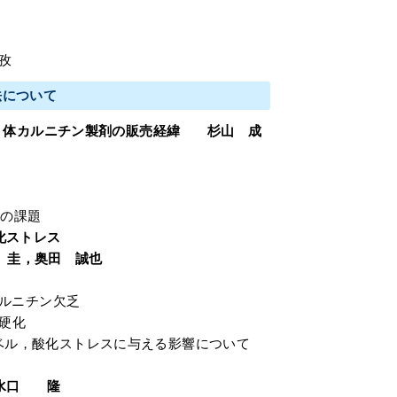
孜
法について
L 体カルニチン製剤の販売経緯 杉山 成
後の課題
化ストレス
 圭，奥田 誠也
ルニチン欠乏
脈硬化
 レベル，酸化ストレスに与える影響について
 水口 隆