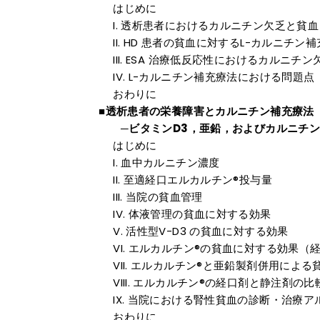
はじめに
透析患者におけるカルニチン欠乏と貧血
HD 患者の貧血に対するL-カルニチン補
ESA 治療低反応性におけるカルニチン
L-カルニチン補充療法における問題点
おわりに
■透析患者の栄養障害とカルニチン補充療法
─ビタミンD3，亜鉛，およびカルニチン
はじめに
血中カルニチン濃度
至適経口エルカルチン®投与量
当院の貧血管理
体液管理の貧血に対する効果
活性型V-D3 の貧血に対する効果
エルカルチン®の貧血に対する効果（経口
エルカルチン®と亜鉛製剤併用による
エルカルチン®の経口剤と静注剤の比
当院における腎性貧血の診断・治療ア
おわりに