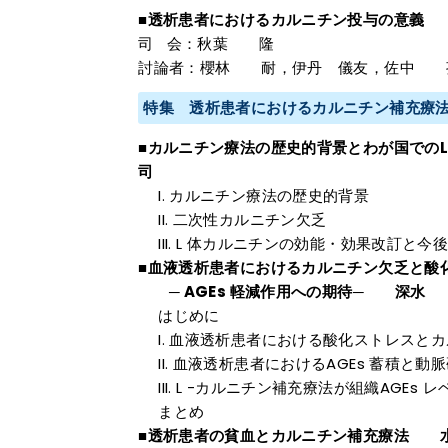
■透析患者におけるカルニチン投与の意義
司 会：秋葉 隆
討論者：櫻林 耐，伊丹 儀友，佐中 
特集 透析患者におけるカルニチン補充療
■カルニチン療法の歴史的背景とわが国での
司
カルニチン療法の歴史的背景
二次性カルニチン欠乏
L 体カルニチンの効能・効果改訂と今
■血液透析患者におけるカルニチン欠乏と酸
─ AGEs 軽減作用への期待─ 深水
はじめに
血液透析患者における酸化ストレスとカ
血液透析患者におけるAGEs 蓄積と動
L -カルニチン補充療法が組織AGEs
まとめ
■透析患者の貧血とカルニチン補充療法