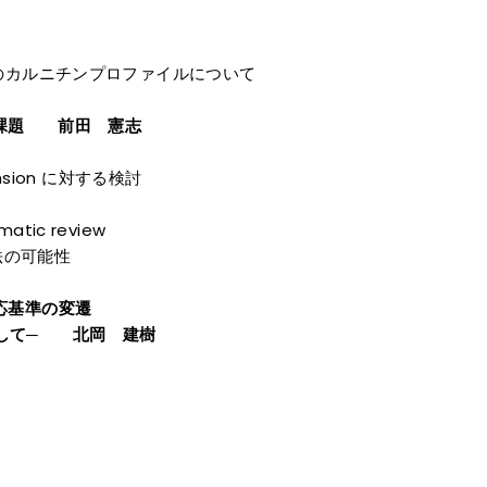
のカルニチンプロファイルについて
と課題 前田 憲志
tension に対する検討
atic review
療法の可能性
応基準の変遷
して─ 北岡 建樹