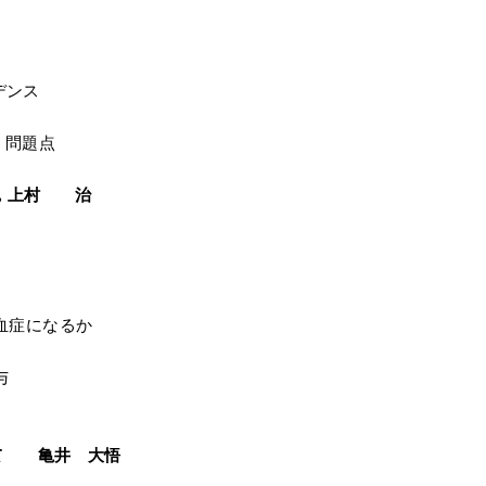
デンス
・問題点
，上村 治
血症になるか
与
いて 亀井 大悟