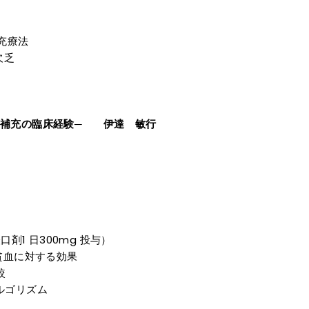
充療法
欠乏
補充の臨床経験─ 伊達 敏行
剤1 日300mg 投与）
貧血に対する効果
較
ルゴリズム