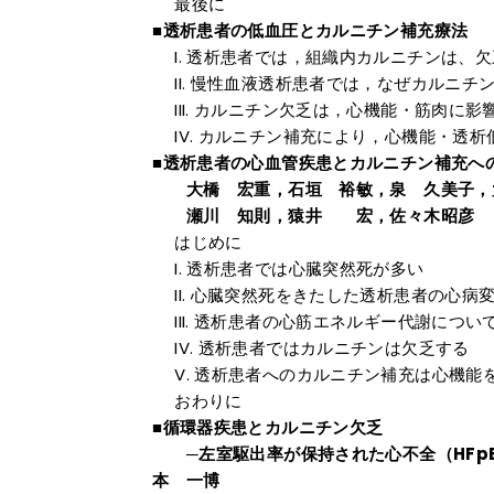
最後に
■透析患者の低血圧とカルニチン補充療法
透析患者では，組織内カルニチンは、欠
慢性血液透析患者では，なぜカルニチ
カルニチン欠乏は，心機能・筋肉に影
カルニチン補充により，心機能・透析
■透析患者の心血管疾患とカルニチン補充へ
大橋 宏重，石垣 裕敏，泉 久美子，大
瀬川 知則，猿井 宏，佐々木昭彦
はじめに
透析患者では心臓突然死が多い
心臓突然死をきたした透析患者の心病
透析患者の心筋エネルギー代謝につい
透析患者ではカルニチンは欠乏する
透析患者へのカルニチン補充は心機能
おわりに
■循環器疾患とカルニチン欠乏
─左室駆出率が保持された心不全（HFp
本 一博