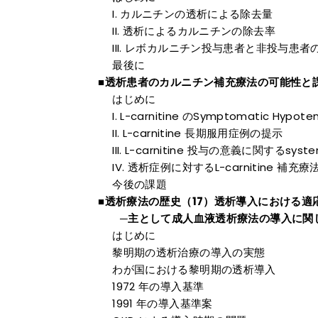
カルニチンの透析による除去量
透析によるカルニチンの除去率
レボカルニチン投与患者と非投与患者
最後に
■透析患者のカルニチン補充療法の可能性
はじめに
L-carnitine のSymptomatic Hypo
L-carnitine 長期服用症例の提示
L-carnitine 投与の意義に関するsystem
透析症例に対するL-carnitine 補充
今後の課題
■透析療法の歴史（17）透析導入における適
─主として成人血液透析療法の導入に関
はじめに
黎明期の透析治療の導入の実態
わが国における黎明期の透析導入
1972 年の導入基準
1991 年の導入基準案