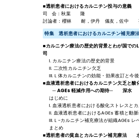
■透析患者におけるカルニチン投与の意義
司 会：秋葉 隆
討論者：櫻林 耐，伊丹 儀友，佐中 
特集 透析患者におけるカルニチン補充療
■カルニチン療法の歴史的背景とわが国での
司
カルニチン療法の歴史的背景
二次性カルニチン欠乏
L 体カルニチンの効能・効果改訂と今
■血液透析患者におけるカルニチン欠乏と酸
─ AGEs 軽減作用への期待─ 深水
はじめに
血液透析患者における酸化ストレスとカ
血液透析患者におけるAGEs 蓄積と動
L -カルニチン補充療法が組織AGEs
まとめ
■透析患者の貧血とカルニチン補充療法