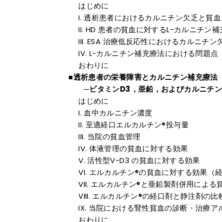
はじめに
透析患者におけるカルニチン欠乏と貧血
HD 患者の貧血に対するL-カルニチン補
ESA 治療低反応性におけるカルニチン
L-カルニチン補充療法における問題点
おわりに
■透析患者の栄養障害とカルニチン補充療法
─ビタミンD3，亜鉛，およびカルニチン
はじめに
血中カルニチン濃度
至適経口エルカルチン®投与量
当院の貧血管理
体液管理の貧血に対する効果
活性型V-D3 の貧血に対する効果
エルカルチン®の貧血に対する効果（経口
エルカルチン®と亜鉛製剤併用による
エルカルチン®の経口剤と静注剤の比
当院における腎性貧血の診断・治療ア
おわりに