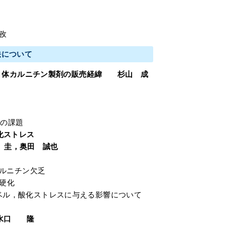
孜
法について
L 体カルニチン製剤の販売経緯 杉山 成
後の課題
化ストレス
 圭，奥田 誠也
ルニチン欠乏
脈硬化
 レベル，酸化ストレスに与える影響について
 水口 隆