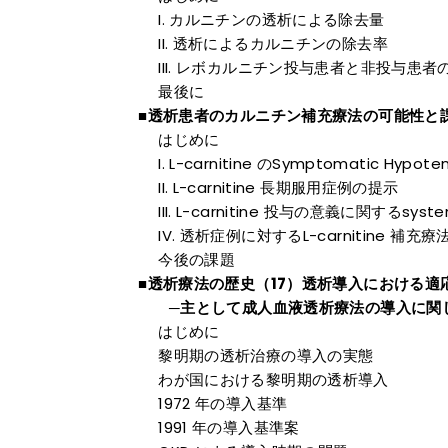
カルニチンの透析による除去量
透析によるカルニチンの除去率
レボカルニチン投与患者と非投与患者
最後に
■透析患者のカルニチン補充療法の可能性
はじめに
L-carnitine のSymptomatic Hypo
L-carnitine 長期服用症例の提示
L-carnitine 投与の意義に関するsystem
透析症例に対するL-carnitine 補充
今後の課題
■透析療法の歴史（17）透析導入における適
─主として成人血液透析療法の導入に関
はじめに
黎明期の透析治療の導入の実態
わが国における黎明期の透析導入
1972 年の導入基準
1991 年の導入基準案