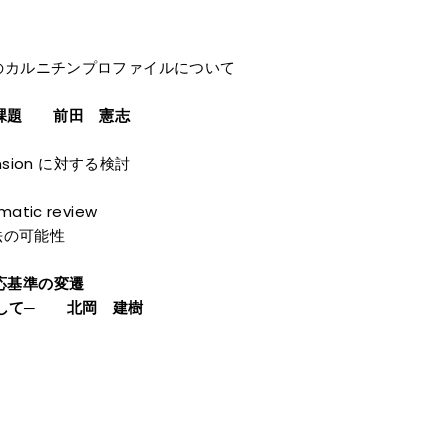
のカルニチンプロファイルについて
と課題 前田 憲志
tension に対する検討
atic review
療法の可能性
応基準の変遷
して─ 北岡 建樹