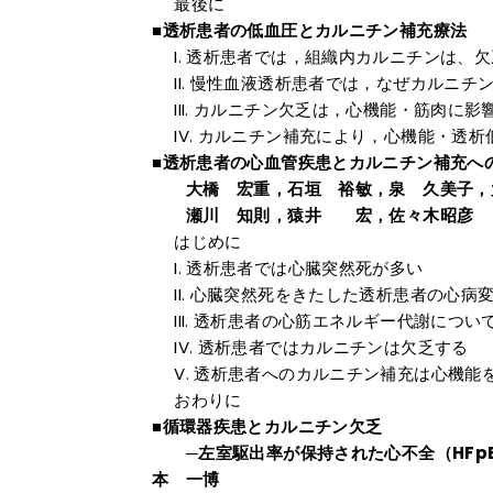
最後に
■透析患者の低血圧とカルニチン補充療法
透析患者では，組織内カルニチンは、欠
慢性血液透析患者では，なぜカルニチ
カルニチン欠乏は，心機能・筋肉に影
カルニチン補充により，心機能・透析
■透析患者の心血管疾患とカルニチン補充へ
大橋 宏重，石垣 裕敏，泉 久美子，大
瀬川 知則，猿井 宏，佐々木昭彦
はじめに
透析患者では心臓突然死が多い
心臓突然死をきたした透析患者の心病
透析患者の心筋エネルギー代謝につい
透析患者ではカルニチンは欠乏する
透析患者へのカルニチン補充は心機能
おわりに
■循環器疾患とカルニチン欠乏
─左室駆出率が保持された心不全（HFp
本 一博