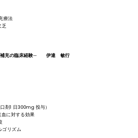
充療法
欠乏
補充の臨床経験─ 伊達 敏行
剤1 日300mg 投与）
貧血に対する効果
較
ルゴリズム