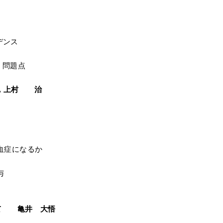
デンス
・問題点
，上村 治
血症になるか
与
いて 亀井 大悟