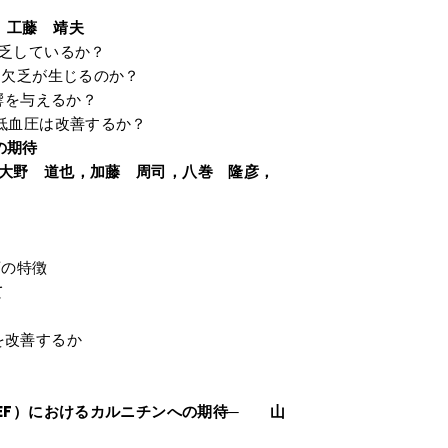
 工藤 靖夫
乏しているか？
ン欠乏が生じるのか？
響を与えるか？
低血圧は改善するか？
の期待
野 道也，加藤 周司，八巻 隆彦，
変の特徴
て
を改善するか
EF）におけるカルニチンへの期待─ 山